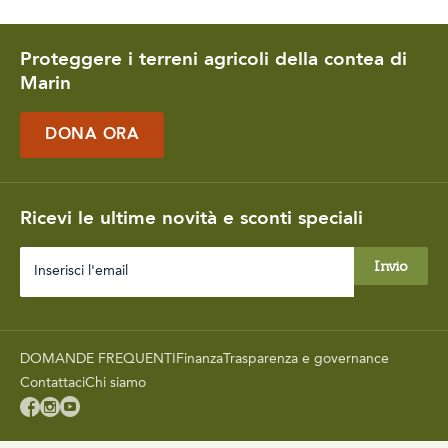
Proteggere i terreni agricoli della contea di
Marin
DONA ORA
Ricevi le ultime novità e sconti speciali
Inserisci
l'email
DOMANDE FREQUENTI
Finanza
Trasparenza e governance
Contattaci
Chi siamo


