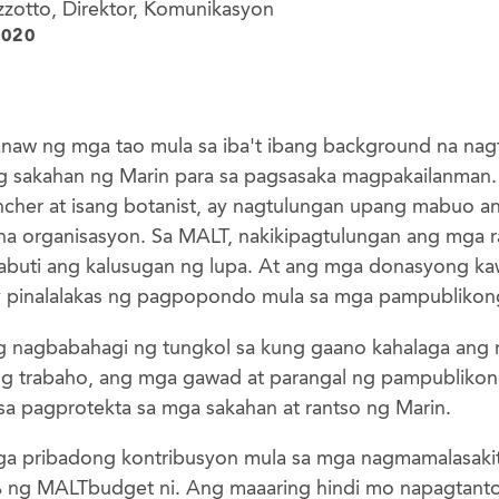
zzotto, Direktor, Komunikasyon
2020
naw ng mga tao mula sa iba't ibang background na na
g sakahan ng Marin para sa pagsasaka magpakailanman
ancher at isang botanist, ay nagtulungan upang mabuo 
 na organisasyon. Sa MALT, nakikipagtulungan ang mga 
abuti ang kalusugan ng lupa. At ang mga donasyong k
y pinalalakas ng pagpopondo mula sa mga pampublikon
g nagbabahagi ng tungkol sa kung gaano kahalaga ang 
ng trabaho, ang mga gawad at parangal ng pampublikon
sa pagprotekta sa mga sakahan at rantso ng Marin.
ga pribadong kontribusyon mula sa mga nagmamalasakit 
 ng MALTbudget ni. Ang maaaring hindi mo napagtanto