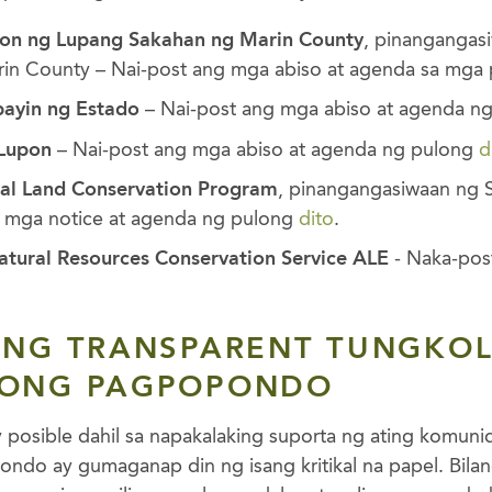
on ng Lupang Sakahan ng Marin County
, pinangangas
in County – Nai-post ang mga abiso at agenda sa mga
ayin ng Estado
– Nai-post ang mga abiso at agenda n
Lupon
– Nai-post ang mga abiso at agenda ng pulong
d
ral Land Conservation Program
, pinangangasiwaan ng 
g mga notice at agenda ng pulong
dito
.
ural Resources Conservation Service ALE
- Naka-pos
ING TRANSPARENT TUNGKOL
KONG PAGPOPONDO
 posible dahil sa napakalaking suporta ng ating komun
o ay gumaganap din ng isang kritikal na papel. Bilang