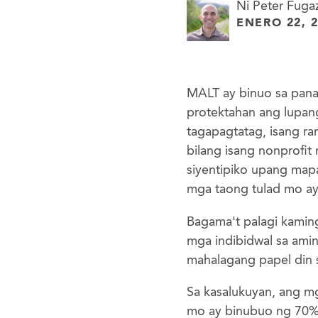
Ni Peter Fuga
ENERO 22, 
MALT ay binuo sa pana
protektahan ang lupan
tagapagtatag, isang r
bilang isang nonprofit
siyentipiko upang map
mga taong tulad mo a
Bagama't palagi kamin
mga indibidwal sa ami
mahalagang papel din 
Sa kasalukuyan, ang m
mo ay binubuo ng 70%