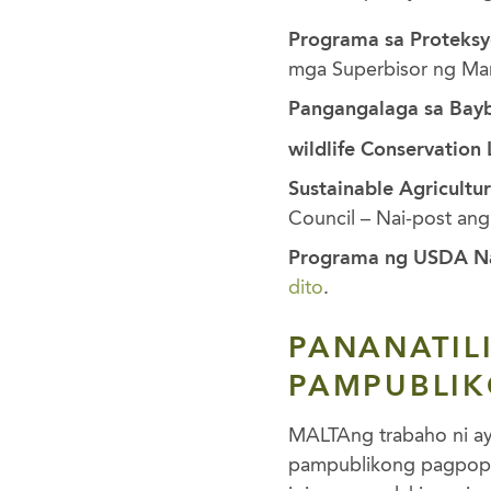
Programa sa Proteksy
mga Superbisor ng Mar
Pangangalaga sa Bayb
wildlife Conservation
Sustainable Agricultu
Council – Nai-post an
Programa ng USDA Nat
dito
.
PANANATIL
PAMPUBLI
MALTAng trabaho ni ay
pampublikong pagpopond