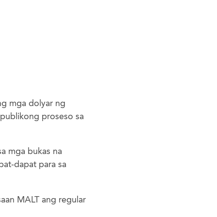
ng mga dolyar ng
mpublikong proseso sa
 sa mga bukas na
at-dapat para sa
aan MALT ang regular