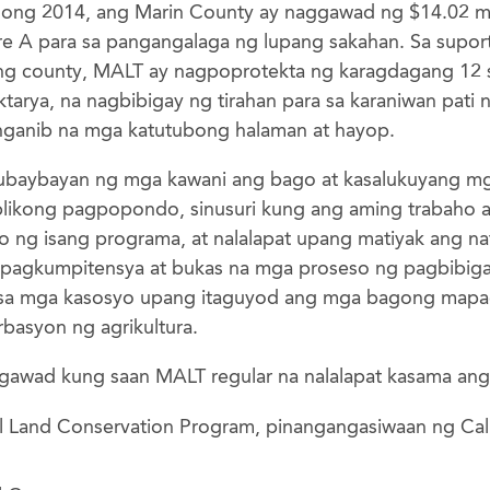
oong 2014, ang Marin County ay naggawad ng $14.02 m
 A para sa pangangalaga ng lupang sakahan. Sa supor
ng county, MALT ay nagpoprotekta ng karagdagang 12 s
arya, na nagbibigay ng tirahan para sa karaniwan pati 
nganib na mga katutubong halaman at hayop.
subaybayan ng mga kawani ang bago at kasalukuyang m
likong pagpopondo, sinusuri kung ang aming trabaho 
 ng isang programa, at nalalapat upang matiyak ang 
pagkumpitensya at bukas na mga proseso ng pagbibig
n sa mga kasosyo upang itaguyod ang mga bagong map
asyon ng agrikultura.
awad kung saan MALT regular na nalalapat kasama ang
al Land Conservation Program, pinangangasiwaan ng Cali