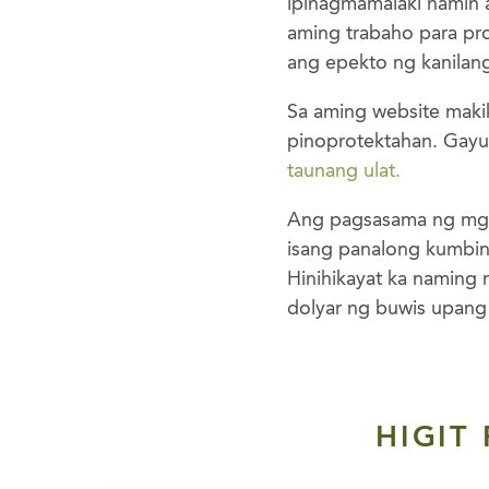
ipinagmamalaki namin a
aming trabaho para pr
ang epekto ng kanilan
Sa aming website maki
pinoprotektahan. Gayu
taunang ulat.
Ang pagsasama ng mg
isang panalong kumbi
Hinihikayat ka naming
dolyar ng buwis upang
HIGIT