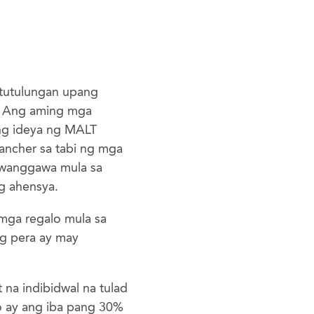
gtutulungan upang
. Ang aming mga
ang ideya ng MALT
rancher sa tabi ng mga
awanggawa mula sa
g ahensya.
mga regalo mula sa
g pera ay may
na indibidwal na tulad
 ay ang iba pang 30%