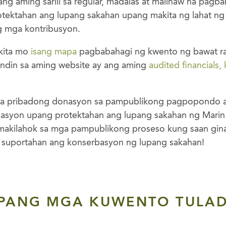
ng aming sarili sa regular, madalas at malinaw na pagba
otektahan ang lupang sakahan upang makita ng lahat ng
g mga kontribusyon.
kita mo
isang mapa
pagbabahagi ng kwento ng bawat r
ndin sa aming website ay ang aming
audited financials,
a pribadong donasyon sa pampublikong pagpopondo a
nasyon upang protektahan ang lupang sakahan ng Mari
 makilahok sa mga pampublikong proseso kung saan gi
 suportahan ang konserbasyon ng lupang sakahan!
 PANG MGA KUWENTO TULAD