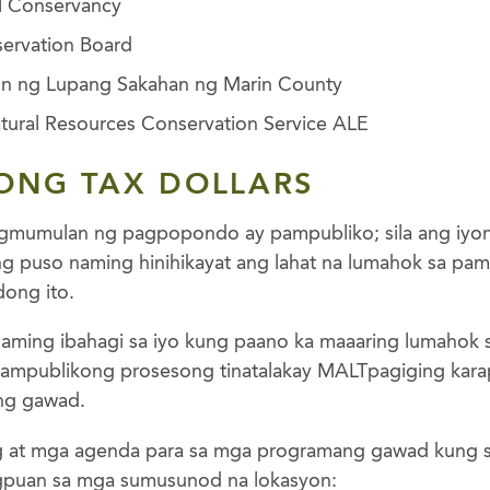
al Conservancy
nservation Board
on ng Lupang Sakahan ng Marin County
ural Resources Conservation Service ALE
YONG TAX DOLLARS
agmumulan ng pagpopondo ay pampubliko; sila ang iyo
ng puso naming hinihikayat ang lahat na lumahok sa pa
ong ito.
 naming ibahagi sa iyo kung paano ka maaaring lumahok
mpublikong prosesong tinatalakay MALTpagiging karap
ng gawad.
at mga agenda para sa mga programang gawad kung s
agpuan sa mga sumusunod na lokasyon: