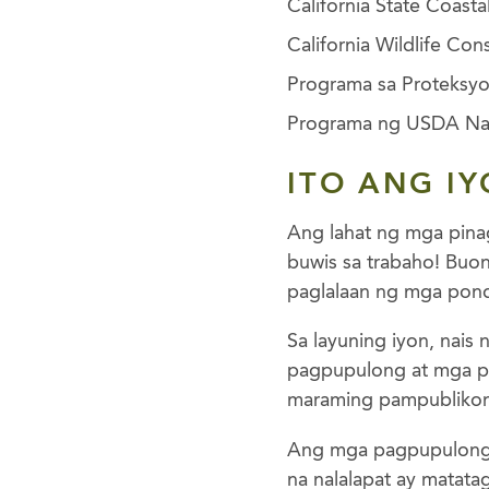
California State Coast
California Wildlife Co
Programa sa Proteksy
Programa ng USDA Nat
ITO ANG I
Ang lahat ng mga pin
buwis sa trabaho! Buo
paglalaan ng mga pond
Sa layuning iyon, nais
pagpupulong at mga pa
maraming pampubliko
Ang mga pagpupulong 
na nalalapat ay matat