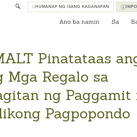
Search
HUMANAP NG ISANG KAGANAPAN
IMPO
Ano ba namin
Sa
Ba
ALT Pinatataas an
g Mga Regalo sa
itan ng Paggamit
likong Pagpopondo