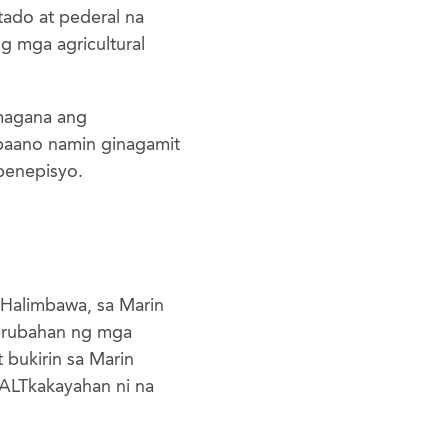
ado at pederal na
 mga agricultural
magana ang
paano namin ginagamit
benepisyo.
Halimbawa, sa Marin
aprubahan ng mga
bukirin sa Marin
ALTkakayahan ni na