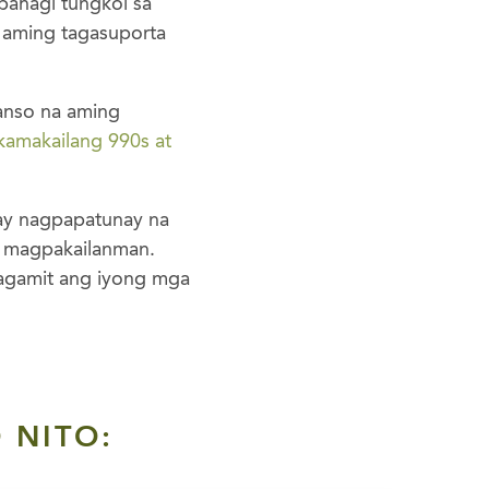
bahagi tungkol sa
 aming tagasuporta
anso na aming
 kamakailang 990s at
y nagpapatunay na
n magpakailanman.
nagamit ang iyong mga
 NITO: