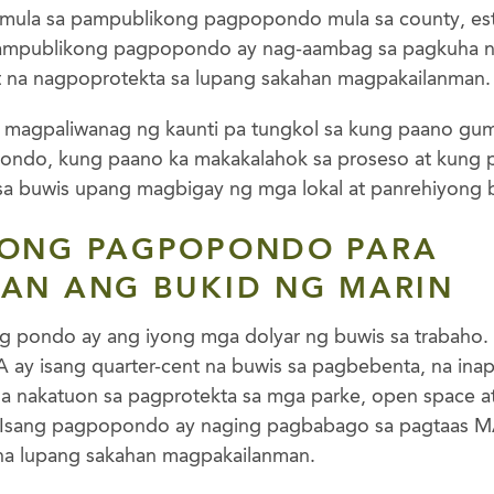
 mula sa pampublikong pagpopondo mula sa county, est
mpublikong pagpopondo ay nag-aambag sa pagkuha ng
 na nagpoprotekta sa lupang sakahan magpakailanman.
 magpaliwanag ng kaunti pa tungkol sa kung paano gu
ndo, kung paano ka makakalahok sa proseso at kung 
sa buwis upang magbigay ng mga lokal at panrehiyong 
KONG PAGPOPONDO PARA
AN ANG BUKID NG MARIN
pondo ay ang iyong mga dolyar ng buwis sa trabaho. 
A ay isang quarter-cent na buwis sa pagbebenta, na in
a nakatuon sa pagprotekta sa mga parke, open space at 
 Isang pagpopondo ay naging pagbabago sa pagtaas M
 na lupang sakahan magpakailanman.