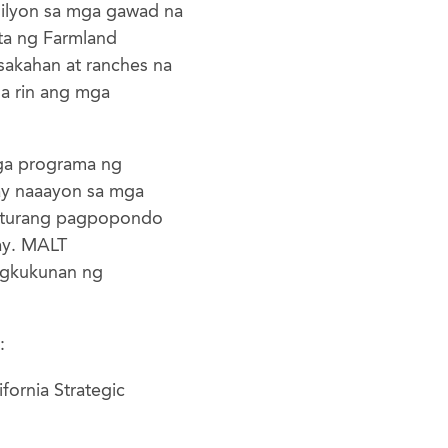
ilyon sa mga gawad na
ta ng Farmland
akahan at ranches na
na rin ang mga
ga programa ng
ay naaayon sa mga
naturang pagpopondo
ay. MALT
agkukunan ng
:
fornia Strategic