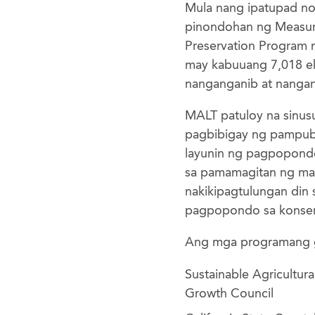
Mula nang ipatupad n
pinondohan ng Measure
Preservation Program 
may kabuuang 7,018 ekt
nanganganib at nanga
MALT patuloy na sinu
pagbibigay ng pampub
layunin ng pagpopondo
sa pamamagitan ng ma
nakikipagtulungan di
pagpopondo sa konserb
Ang mga programang g
Sustainable Agricultur
Growth Council