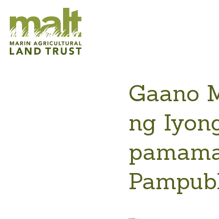
Gaano M
ng Iyon
pamamag
Pampub