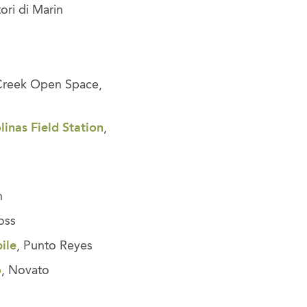
ori di Marin
 Creek Open Space,
inas Field Station
,
n
oss
ile
, Punto Reyes
o
, Novato