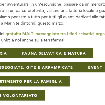
per avventurarsi in un'escursione, passare da un mercato
iero in un parco preferito, visitare una fattoria locale o 
iamo pensato a tutto per tutti gli eventi dedicati alle fatt
a a Marin (e dintorni) questo marzo.
dei
gratuita MALT- passeggiate tra i fiori selvatici org
 unirti a noi anche sulla terraferma!
RIA
FAUNA SELVATICA E NATURA
SSEGGIATE, GITE E ARRAMPICATE
EVENTI
ERTIMENTO PER LA FAMIGLIA
I VOLONTARIATO