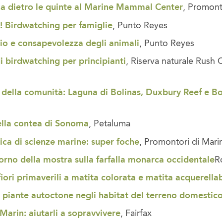
a dietro le quinte al Marine Mammal Center
, Promont
o! Birdwatching per famiglie
, Punto Reyes
o e consapevolezza degli animali
, Punto Reyes
i birdwatching per principianti
, Riserva naturale Rush
 della comunità: Laguna di Bolinas, Duxbury Reef e Bol
lla contea di Sonoma
, Petaluma
ca di scienze marine: super foche
, Promontori di Mari
orno della mostra sulla farfalla monarca occidentale
R
iori primaverili a matita colorata e matita acquerellab
e piante autoctone negli habitat del terreno domestic
Marin: aiutarli a sopravvivere
, Fairfax