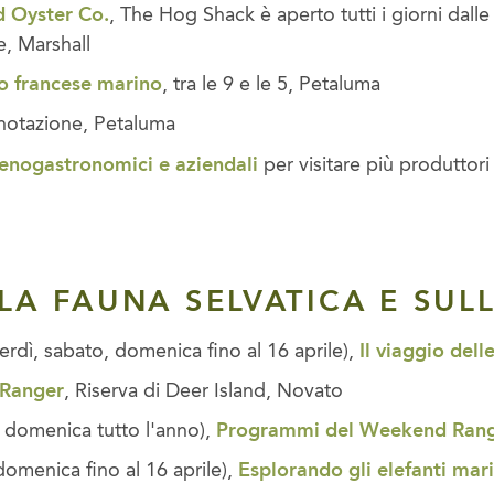
d Oyster Co.
, The Hog Shack è aperto tutti i giorni dalle 9
e, Marshall
 francese marino
, tra le 9 e le 5, Petaluma
enotazione, Petaluma
 enogastronomici e aziendali
per visitare più produttori 
LLA FAUNA SELVATICA E SUL
erdì, sabato, domenica fino al 16 aprile),
Il viaggio dell
 Ranger
, Riserva di Deer Island, Novato
 domenica tutto l'anno),
Programmi del Weekend Ran
omenica fino al 16 aprile),
Esplorando gli elefanti mari