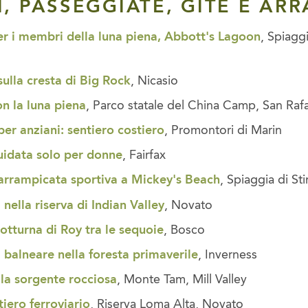
, PASSEGGIATE, GITE E AR
er i membri della luna piena, Abbott's Lagoon
, Spiagg
ulla cresta di Big Rock
, Nicasio
n la luna piena
, Parco statale del China Camp, San Ra
er anziani: sentiero costiero
, Promontori di Marin
uidata solo per donne
, Fairfax
 arrampicata sportiva a Mickey's Beach
, Spiaggia di St
nella riserva di Indian Valley
, Novato
otturna di Roy tra le sequoie
, Bosco
 balneare nella foresta primaverile
, Inverness
lla sorgente rocciosa
, Monte Tam, Mill Valley
iero ferroviario
, Riserva Loma Alta, Novato