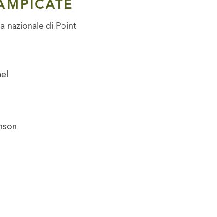
RAMPICATE
ia nazionale di Point
fael
inson