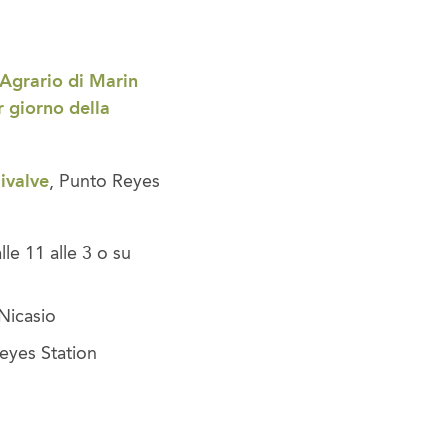
o Agrario di Marin
r giorno della
ivalve
, Punto Reyes
alle 11 alle 3 o su
 Nicasio
Reyes Station