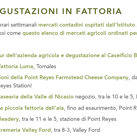
EGUSTAZIONI IN FATTORIA
 orari settimanali
mercati contadini ospitati dall'Istitut
così come
questo elenco di mercati agricoli ordinati pe
ur dell'azienda agricola e degustazione al Caseificio B
 fattoria Luma
, Tomales
ioni della Point Reyes Farmstead Cheese Company
, d
eyes Station!
searia della Valle di Nicasio
negozio, tra le 10 e le 5,
a piccola fattoria dell'ala
, fino ad esaurimento, Point 
Meadery
, tra le 11 e le 5, stazione di Point Reyes
remeria Valley Ford
, tra 8-3, Valley Ford